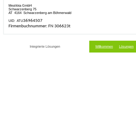
MeaVota GmbH
Schwarzenberg 75
AT 4164 Schwarzenberg am Böhmerwald
36964507
UID: ATU
Firmenbuchnummer:
FN 306623t
Integrierte Lösungen
Willkommen
Lösungen