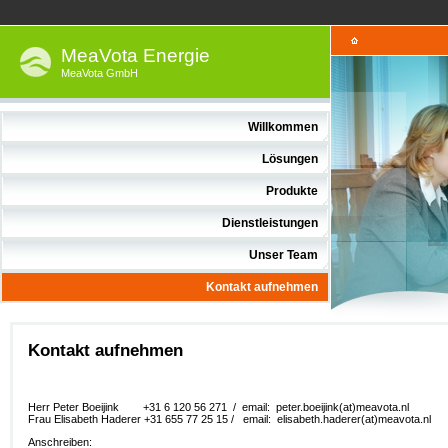
MeaVota Energie
MeaVota GmbH
Willkommen
Lösungen
Produkte
Dienstleistungen
Unser Team
Kontakt aufnehmen
Kontakt aufnehmen
Herr Peter Boeijink +31 6 120 56 271 / email: peter.boeijink(at)meavota.nl
Frau Elisabeth Haderer +31 655 77 25 15 / email: elisabeth.haderer(at)meavota.nl
Anschreiben: